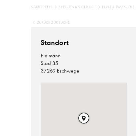
STARTSEITE
STELLENANGEBOTE
LEITER (W/M/D)
ZURÜCK ZUR SUCHE
Standort
Fielmann
Stad 35
37269 Eschwege