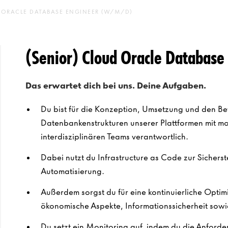
 ORACLE DATABASE ENGINEER (W/M/D)
(Senior) Cloud Oracle Databas
Das erwartet dich bei uns. Deine Aufgaben.
Du bist für die Konzeption, Umsetzung und den Be
Datenbankenstrukturen unserer Plattformen mit mod
interdisziplinären Teams verantwortlich.
Dabei nutzt du Infrastructure as Code zur Sicherst
Automatisierung.
Außerdem sorgst du für eine kontinuierliche Optim
ökonomische Aspekte, Informationssicherheit sowie
Du setzt ein Monitoring auf, indem du die Anforder