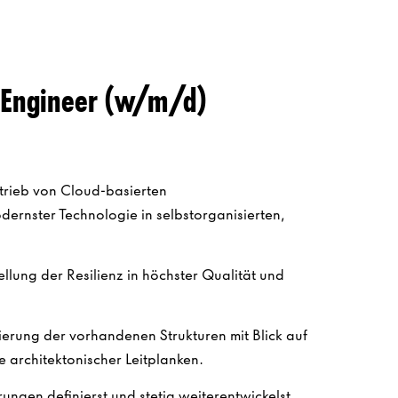
e Engineer (w/m/d)
trieb von Cloud-basierten
ernster Technologie in selbstorganisierten,
ellung der Resilienz in höchster Qualität und
ierung der vorhandenen Strukturen mit Blick auf
 architektonischer Leitplanken.
ungen definierst und stetig weiterentwickelst.