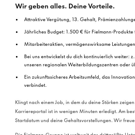
Wir geben alles. Deine Vorteile.
Attraktive Vergütung, 13. Gehalt, Prämienzahlung
Jährliches Budget: 1.500 € für Fielmann-Produkte f
Mitarbeiteraktien, vermögenswirksame Leistungen 
Bei uns entwickelst du dich kontinuierlich weiter: z
unseren regionalen Weiterbildungszentren oder ü
Ein zukunftssicheres Arbeitsumfeld, das Innovatio
verbindet.
Klingt nach einem Job, in dem du deine Stärken zeig
Karriereportal ist in wenigen Minuten erledigt. Am be
Startdatum und deine Gehaltsvorstellungen. Wir freue
Die Fielmann-Gruppe ist weltweit das drittgrößte Un