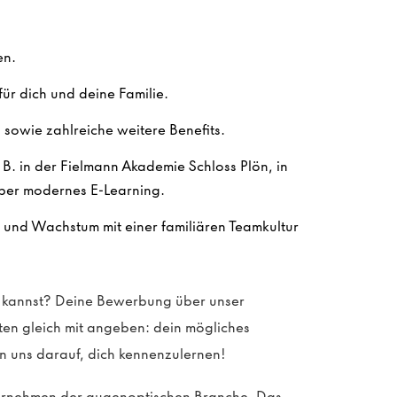
en.
ür dich und deine Familie.
sowie zahlreiche weitere Benefits.
. B. in der Fielmann Akademie Schloss Plön, in
ber modernes E-Learning.
n und Wachstum mit einer familiären Teamkultur
en kannst? Deine Bewerbung über unser
sten gleich mit angeben: dein mögliches
n uns darauf, dich kennenzulernen!
ternehmen der augenoptischen Branche. Das