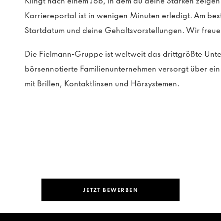
Klingt nach einem Job, in dem du deine Stärken zeig
Karriereportal ist in wenigen Minuten erledigt. Am be
Startdatum und deine Gehaltsvorstellungen. Wir freue
Die Fielmann-Gruppe ist weltweit das drittgrößte Un
börsennotierte Familienunternehmen versorgt über e
mit Brillen, Kontaktlinsen und Hörsystemen.
JETZT BEWERBEN