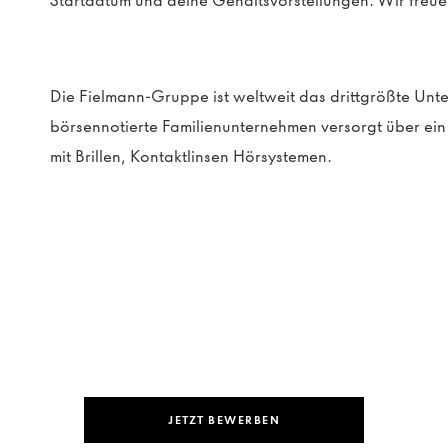
Startdatum und deine Gehaltsvorstellungen. Wir freue
Die Fielmann-Gruppe ist weltweit das drittgrößte Un
börsennotierte Familienunternehmen versorgt über e
mit Brillen, Kontaktlinsen Hörsystemen.
JETZT BEWERBEN