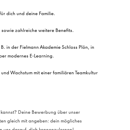
ür dich und deine Familie.
sowie zahlreiche weitere Benefits.
z. B. in der Fielmann Akademie Schloss
Plön
, in
ber modernes E-Learning.
n und Wachstum mit einer familiären Teamkultur
 kannst?
Deine Bewerbung über unser
sten gleich mit angeben: dein mögliches
n uns darauf, dich kennenzulernen!