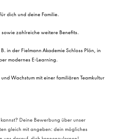
ür dich und deine Familie.
sowie zahlreiche weitere Benefits.
z. B. in der Fielmann Akademie Schloss
Plön
, in
ber modernes E-Learning.
n und Wachstum mit einer familiären Teamkultur
 kannst?
Deine Bewerbung über unser
sten gleich mit angeben: dein mögliches
n uns darauf, dich kennenzulernen!