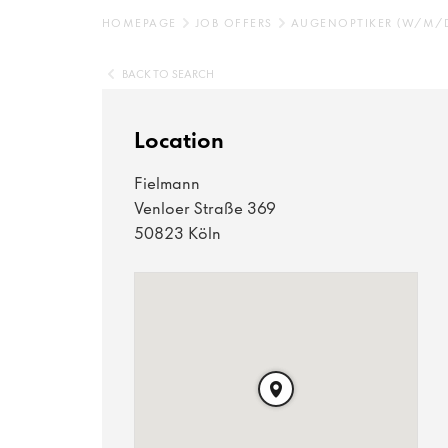
HOMEPAGE
JOB OFFERS
AUGENOPTIKER (W/M/D)
BACK TO SEARCH
Location
Fielmann
Venloer Straße 369
50823 Köln