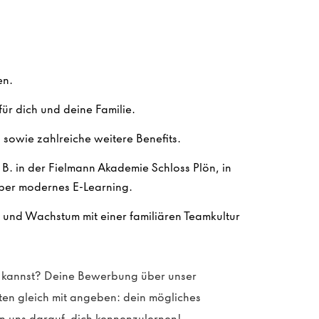
en.
ür dich und deine Familie.
sowie zahlreiche weitere Benefits.
. B. in der Fielmann Akademie Schloss Plön, in
ber modernes E-Learning.
n und Wachstum mit einer familiären Teamkultur
en kannst? Deine Bewerbung über unser
sten gleich mit angeben: dein mögliches
n uns darauf, dich kennenzulernen!