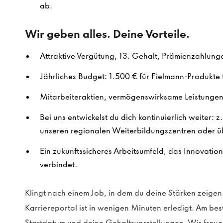
ab.
Wir geben alles. Deine Vorteile.
Attraktive Vergütung, 13. Gehalt, Prämienzahlung
Jährliches Budget: 1.500 € für Fielmann-Produkte f
Mitarbeiteraktien, vermögenswirksame Leistungen 
Bei uns entwickelst du dich kontinuierlich weiter: z
unseren regionalen Weiterbildungszentren oder ü
Ein zukunftssicheres Arbeitsumfeld, das Innovatio
verbindet.
Klingt nach einem Job, in dem du deine Stärken zeig
Karriereportal ist in wenigen Minuten erledigt. Am be
Startdatum und deine Gehaltsvorstellungen. Wir freue