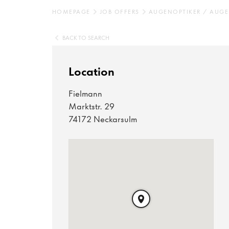
HOMEPAGE
JOB OFFERS
AUGENOPTIKER / AUGE
BACK TO SEARCH
Location
Fielmann
Marktstr. 29
74172 Neckarsulm