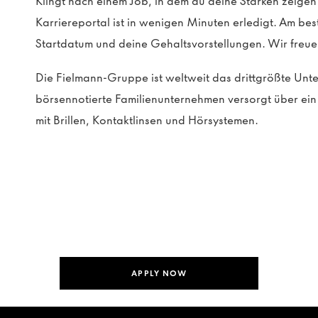
Klingt nach einem Job, in dem du deine Stärken zeig
Karriereportal ist in wenigen Minuten erledigt. Am be
Startdatum und deine Gehaltsvorstellungen. Wir freue
Die Fielmann-Gruppe ist weltweit das drittgrößte Un
börsennotierte Familienunternehmen versorgt über e
mit Brillen, Kontaktlinsen und Hörsystemen.
APPLY NOW