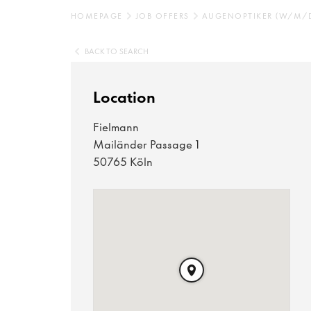
HOMEPAGE
JOB OFFERS
AUGENOPTIKER (W/M/
BACK TO SEARCH
Location
Fielmann
Mailänder Passage 1
50765 Köln