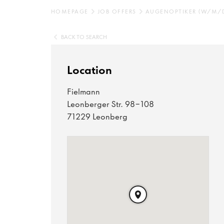
HOMEPAGE
JOB OFFERS
AUGENOPTIKER (W/M/
BACK TO SEARCH
Location
Fielmann
Leonberger Str. 98-108
71229 Leonberg