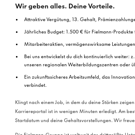
Wir geben alles. Deine Vorteile.
Attraktive Vergütung, 13. Gehalt, Prämienzahlung
Jährliches Budget: 1.500 € für Fielmann-Produkte f
Mitarbeiteraktien, vermögenswirksame Leistungen 
Bei uns entwickelst du dich kontinuierlich weiter: z
unseren regionalen Weiterbildungszentren oder ü
Ein zukunftssicheres Arbeitsumfeld, das Innovatio
verbindet.
Klingt nach einem Job, in dem du deine Stärken zeig
Karriereportal ist in wenigen Minuten erledigt. Am be
Startdatum und deine Gehaltsvorstellungen. Wir freue
Die Fielmann-Gruppe ist weltweit das drittgrößte Un