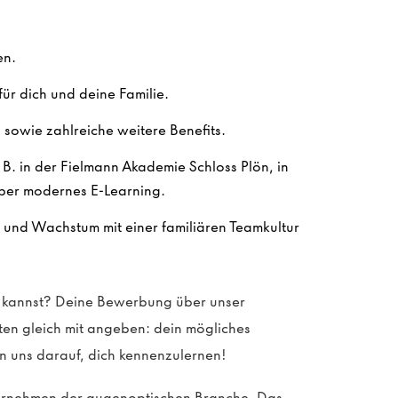
en.
ür dich und deine Familie.
sowie zahlreiche weitere Benefits.
. B. in der Fielmann Akademie Schloss Plön, in
ber modernes E-Learning.
n und Wachstum mit einer familiären Teamkultur
en kannst? Deine Bewerbung über unser
sten gleich mit angeben: dein mögliches
n uns darauf, dich kennenzulernen!
ternehmen der augenoptischen Branche. Das