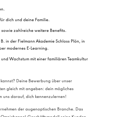
en.
ür dich und deine Familie.
sowie zahlreiche weitere Benefits.
. B. in der Fielmann Akademie Schloss Plön, in
ber modernes E-Learning.
n und Wachstum mit einer familiären Teamkultur
en kannst? Deine Bewerbung über unser
sten gleich mit angeben: dein mögliches
n uns darauf, dich kennenzulernen!
ternehmen der augenoptischen Branche. Das
in Omnichannel-Geschäftsmodell seine Kunden