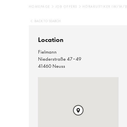
HOMEPAGE
JOB OFFERS
HÖRAKUSTIKER (W/M/D
BACK TO SEARCH
Location
Fielmann
Niederstraße 47-49
41460 Neuss