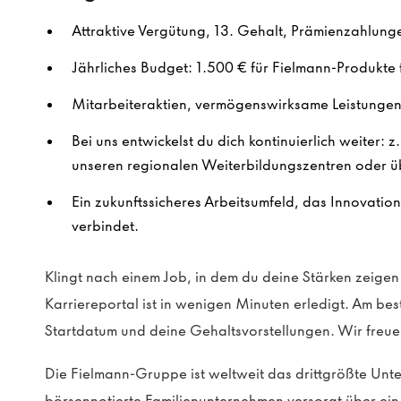
Attraktive Vergütung, 13. Gehalt, Prämienzahlung
Jährliches Budget: 1.500 € für Fielmann-Produkte f
Mitarbeiteraktien, vermögenswirksame Leistungen 
Bei uns entwickelst du dich kontinuierlich weiter: z
unseren regionalen Weiterbildungszentren oder ü
Ein zukunftssicheres Arbeitsumfeld, das Innovatio
verbindet.
Klingt nach einem Job, in dem du deine Stärken zeig
Karriereportal ist in wenigen Minuten erledigt. Am be
Startdatum und deine Gehaltsvorstellungen. Wir freue
Die Fielmann-Gruppe ist weltweit das drittgrößte Un
börsennotierte Familienunternehmen versorgt über e