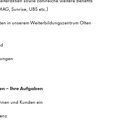
beiteraktien sowie zahlreiche weitere Benefits
AG, Sunrise, UBS etc.​)
iten
in unserem Weiterbildungszentrum Olten
ld
stungen
en –
Ihre
Aufgaben
dinnen und Kunden ein
tenz