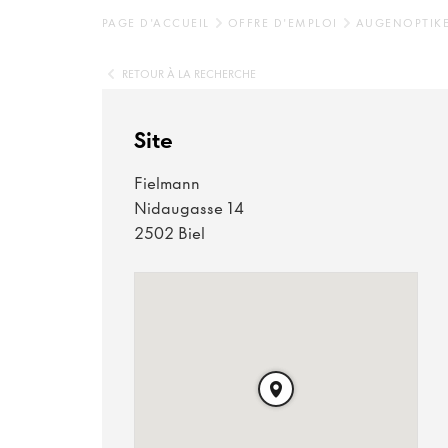
PAGE D'ACCUEIL
OFFRE D'EMPLOI
AUGENOPTIKE
RETOUR À LA RECHERCHE
Site
Fielmann
Nidaugasse 14
2502 Biel