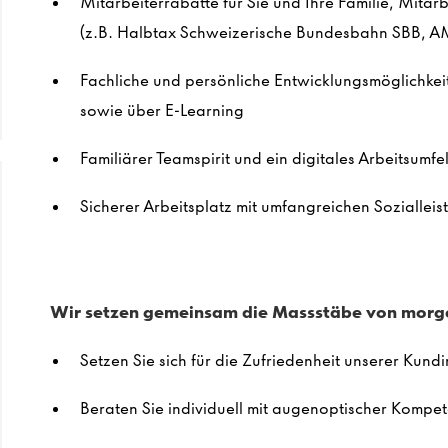
Mitarbeiterrabatte für Sie und Ihre Familie, Mitar
(z.B. Halbtax Schweizerische Bundesbahn SBB, AM
Fachliche und persönliche
E
ntwicklungsmöglichke
sowie
über E-Learning
Familiäre
r
Teams
pirit
und ein digitales Arbeitsumfe
Sicherer
Arbeitsplatz
mit umfangreichen
Soziallei
Wir setzen gemeinsam die
Ma
ss
stäbe
von morg
Setze
n Sie s
ich für die Zufriedenheit unserer Kun
Berate
n Sie
individuell mit augenoptischer Kompe