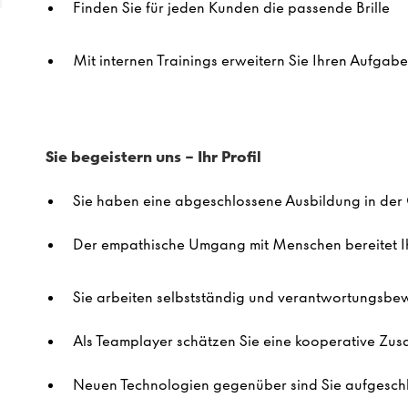
Finden Sie für jeden Kunden die passende Brille
Mit internen
Trainings
erweitern Sie Ihren Aufgab
Sie
begeister
n
uns –
Ihr
Profil
Sie haben
eine abgeschlossene Ausbildung in der
Der empathische Umgang mit Menschen bereitet
Sie
arbeite
n
selbstständig und verantwortungsbe
Als Teamplayer schätz
en Sie
eine kooperative Zu
Neuen Technologien gegenüber
sind Sie
aufgesch