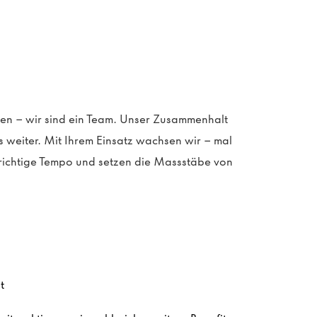
gen – wir sind ein Team. Unser Zusammenhalt
s weiter. Mit
Ihrem
Einsatz wachsen wir – mal
richtige Tempo und setzen die
Ma
ss
stäbe
von
lt