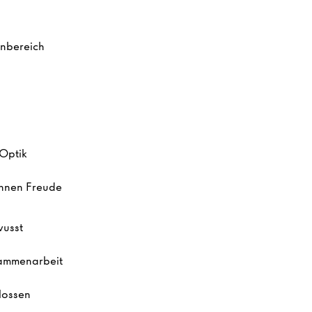
enbereich
O
ptik
Ihnen
Freude
wusst
sammenarbeit
lossen