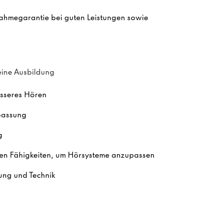
rnahmegarantie bei guten Leistungen sowie
ine Ausbildung
esseres Hören
passung
g
chen Fähigkeiten, um Hörsysteme anzupassen
tung und Technik