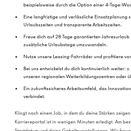
beispielsweise durch die Option einer 4-Tage-Wo
Eine langfristige und verlässliche Einsatzplanung s
Urlaubszeiten und transparente Arbeitszeiten.
Freue dich auf 28 Tage garantierten Jahresurlaub 
zusätzliche Urlaubstage umzuwandeln.
Nutze unsere Leasing-Fahrräder und profitiere von
Bei uns entwickelst du dich kontinuierlich weiter: z
unseren regionalen Weiterbildungszentren oder ü
Ein zukunftssicheres Arbeitsumfeld, das Innovatio
verbindet.
Klingt nach einem Job, in dem du deine Stärken zeig
Karriereportal ist in wenigen Minuten erledigt. Am be
Startdatum und deine Gehaltsvorstellungen. Wir freue