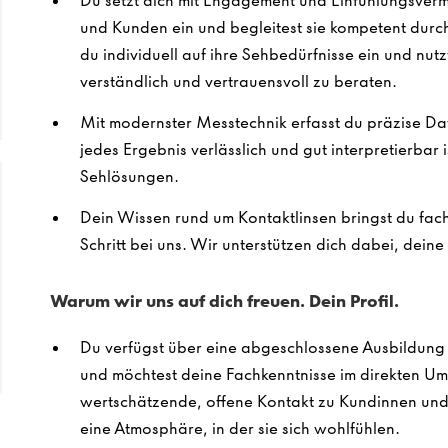
Du setzt dich mit Engagement und Einfühlungsverm
und Kunden ein und begleitest sie kompetent dur
du individuell auf ihre Sehbedürfnisse ein und nut
verständlich und vertrauensvoll zu beraten.
Mit modernster Messtechnik erfasst du präzise Dat
jedes Ergebnis verlässlich und gut interpretierbar 
Sehlösungen.
Dein Wissen rund um Kontaktlinsen bringst du fachk
Schritt bei uns. Wir unterstützen dich dabei, dein
Warum wir uns auf dich freuen. Dein Profil.
Du verfügst über eine abgeschlossene Ausbildung 
und möchtest deine Fachkenntnisse im direkten U
wertschätzende, offene Kontakt zu Kundinnen und 
eine Atmosphäre, in der sie sich wohlfühlen.