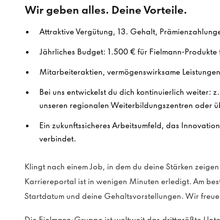
Wir geben alles. Deine Vorteile.
Attraktive Vergütung, 13. Gehalt, Prämienzahlung
Jährliches Budget: 1.500 € für Fielmann-Produkte f
Mitarbeiteraktien, vermögenswirksame Leistungen 
Bei uns entwickelst du dich kontinuierlich weiter: z
unseren regionalen Weiterbildungszentren oder ü
Ein zukunftssicheres Arbeitsumfeld, das Innovatio
verbindet.
Klingt nach einem Job, in dem du deine Stärken zeig
Karriereportal ist in wenigen Minuten erledigt. Am be
Startdatum und deine Gehaltsvorstellungen. Wir freue
Die Fielmann-Gruppe ist weltweit das drittgrößte Un