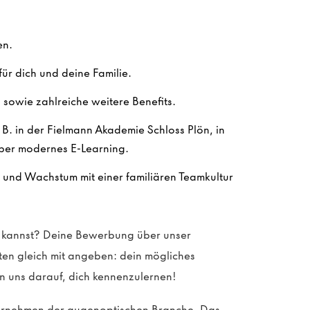
en.
ür dich und deine Familie.
sowie zahlreiche weitere Benefits.
. B. in der Fielmann Akademie Schloss Plön, in
ber modernes E-Learning.
n und Wachstum mit einer familiären Teamkultur
en kannst? Deine Bewerbung über unser
sten gleich mit angeben: dein mögliches
n uns darauf, dich kennenzulernen!
ternehmen der augenoptischen Branche. Das