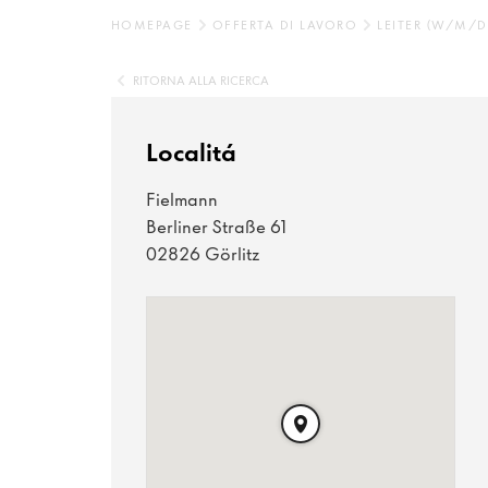
HOMEPAGE
OFFERTA DI LAVORO
LEITER (W/M/D
RITORNA ALLA RICERCA
Localitá
Fielmann
Berliner Straße 61
02826 Görlitz