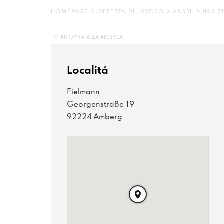
HOMEPAGE
OFFERTA DI LAVORO
AUSBILDUNG Z
RITORNA ALLA RICERCA
Localitá
Fielmann
Georgenstraße 19
92224 Amberg