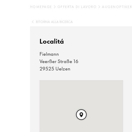
HOMEPAGE
OFFERTA DI LAVORO
AUGENOPTIKER 
RITORNA ALLA RICERCA
Localitá
Fielmann
Veerßer Straße 16
29525 Uelzen