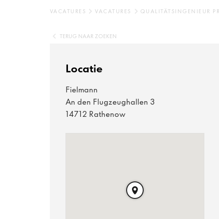
VACATURES
VACATURES
QUALITÄTSINGENIEUR 
TERUG NAAR ZOEKEN
Locatie
Fielmann
An den Flugzeughallen 3
14712 Rathenow