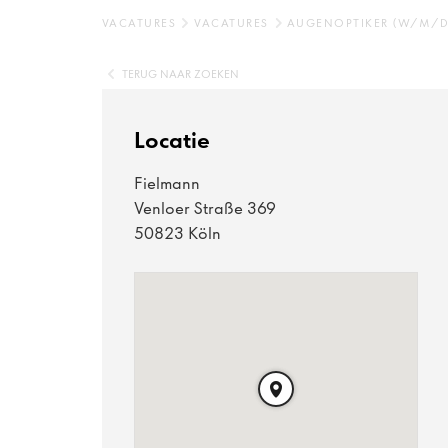
VACATURES
VACATURES
AUGENOPTIKER (W/M/D
TERUG NAAR ZOEKEN
Locatie
Fielmann
Venloer Straße 369
50823 Köln