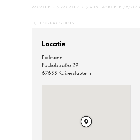
VACATURES
VACATURES
AUGENOPTIKER (W/M/D
TERUG NAAR ZOEKEN
Locatie
Fielmann
Fackelstraße 29
67655 Kaiserslautern