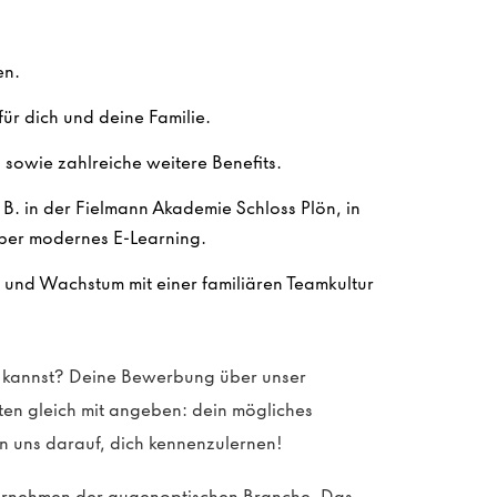
en.
ür dich und deine Familie.
sowie zahlreiche weitere Benefits.
. B. in der Fielmann Akademie Schloss Plön, in
ber modernes E-Learning.
n und Wachstum mit einer familiären Teamkultur
en kannst? Deine Bewerbung über unser
sten gleich mit angeben: dein mögliches
n uns darauf, dich kennenzulernen!
ternehmen der augenoptischen Branche. Das