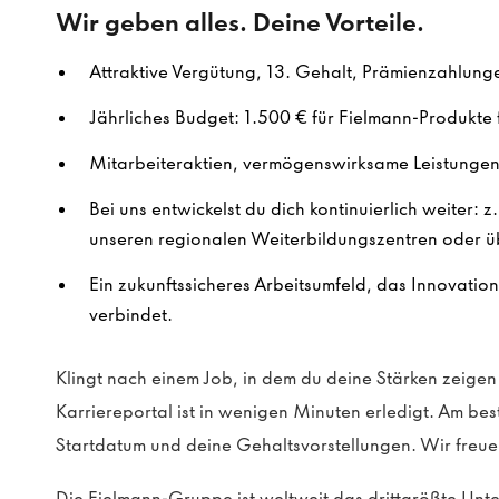
Wir geben alles. Deine Vorteile.
Attraktive Vergütung, 13. Gehalt, Prämienzahlung
Jährliches Budget: 1.500 € für Fielmann-Produkte f
Mitarbeiteraktien, vermögenswirksame Leistungen 
Bei uns entwickelst du dich kontinuierlich weiter: z
unseren regionalen Weiterbildungszentren oder ü
Ein zukunftssicheres Arbeitsumfeld, das Innovatio
verbindet.
Klingt nach einem Job, in dem du deine Stärken zeig
Karriereportal ist in wenigen Minuten erledigt. Am be
Startdatum und deine Gehaltsvorstellungen. Wir freue
Die Fielmann-Gruppe ist weltweit das drittgrößte Un