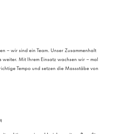
gen – wir sind ein Team. Unser Zusammenhalt
s weiter. Mit
Ihrem
Einsatz wachsen wir – mal
richtige Tempo und setzen die
Ma
ss
stäbe
von
lt