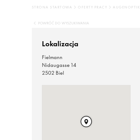
STRONA STARTOWA
OFERTY PRACY
AUGENOPTIK
POWRÓĆ DO WYSZUKIWANIA
Lokalizacja
Fielmann
Nidaugasse 14
2502 Biel