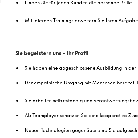
Finden Sie für jeden Kunden die passende Brille
Mit internen
Trainings
erweitern Sie Ihren Aufgab
Sie
begeister
n
uns –
Ihr
Profil
Sie haben
eine abgeschlossene Ausbildung in der
Der empathische Umgang mit Menschen bereitet
Sie
arbeite
n
selbstständig und verantwortungsbe
Als Teamplayer schätz
en Sie
eine kooperative Zu
Neuen Technologien gegenüber
sind Sie
aufgesch