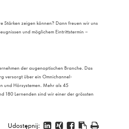
re
Stärken zeigen
können
?
Dann freuen wir uns
Zeugnissen
und möglichem Eintrittstermi
n –
nternehmen der augenoptischen Branche. Das
rg versorgt über ein Omnichannel-
sen und Hörsystemen.
Mehr als 45
nd 180 Lernenden sind wir einer der grössten
Udostępnij: