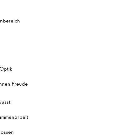
enbereich
O
ptik
Ihnen
Freude
wusst
sammenarbeit
lossen