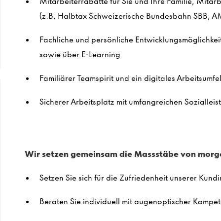
Mitarbeiterrabatte für Sie und Ihre Familie, Mitar
(z.B. Halbtax Schweizerische Bundesbahn SBB, AM
Fachliche und persönliche
E
ntwicklungsmöglichke
sowie
über E-Learning
Familiäre
r
Teams
pirit
und ein digitales Arbeitsumfe
Sicherer
Arbeitsplatz
mit umfangreichen
Soziallei
Wir setzen gemeinsam die
Ma
ss
stäbe
von morg
Setze
n Sie s
ich für die Zufriedenheit unserer Kun
Berate
n Sie
individuell mit augenoptischer Kompe