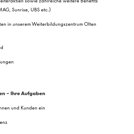
beiteraktien sowie zahlreiche weitere Benefits
AG, Sunrise, UBS etc.​)
iten
in unserem Weiterbildungszentrum Olten
ld
stungen
en –
Ihre
Aufgaben
dinnen und Kunden ein
tenz