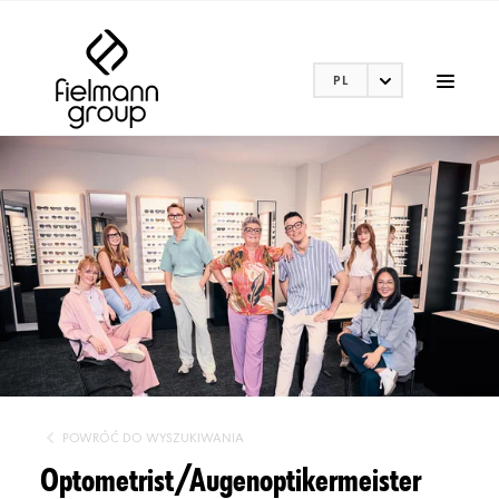
PL
POWRÓĆ DO WYSZUKIWANIA
Optometrist/Augenoptikermeister