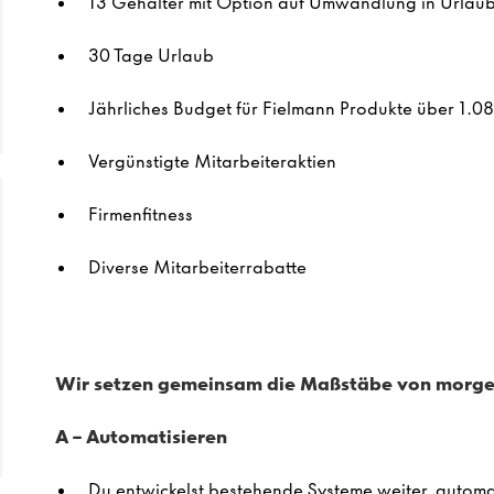
13 Gehälter mit Option auf Umwandlung in Urlau
30 Tage Urlaub
Jährliches Budget für Fielmann Produkte über 1.08
Vergünstigte Mitarbeiteraktien
Firmenfitness
Diverse Mitarbeiterrabatte
Wir setzen gemeinsam die Maßstäbe von morge
A – Automatisieren
Du entwickelst bestehende Systeme weiter, automat