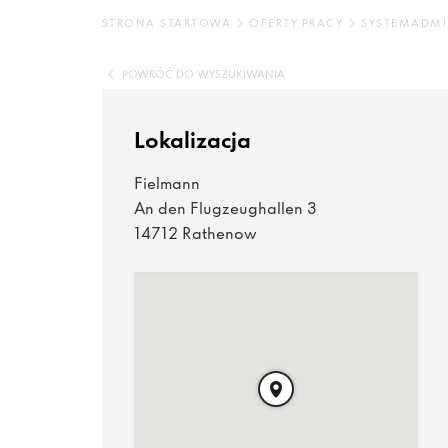
STRONA STARTOWA
OFERTY PRACY
SYSTEMADMI
POWRÓĆ DO WYSZUKIWANIA
Lokalizacja
Fielmann
An den Flugzeughallen 3
14712 Rathenow