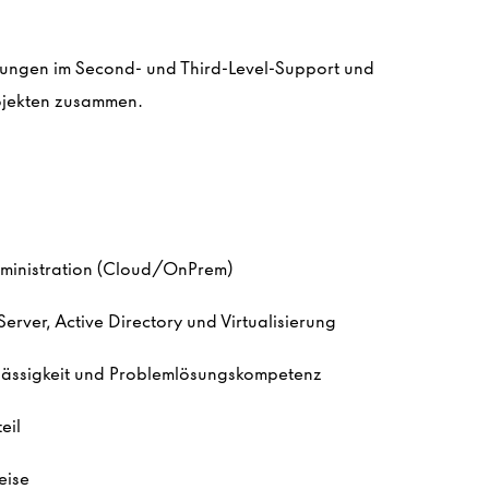
örungen im Second- und Third-Level-Support und
rojekten zusammen.
dministration (Cloud/OnPrem)
rver, Active Directory und Virtualisierung
lässigkeit und Problemlösungskompetenz
eil
eise