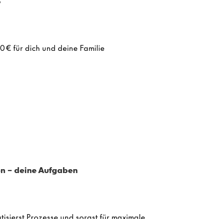
b
0€ für dich und deine Familie
n - deine Aufgaben
isierst Prozesse und sorgst für maximale