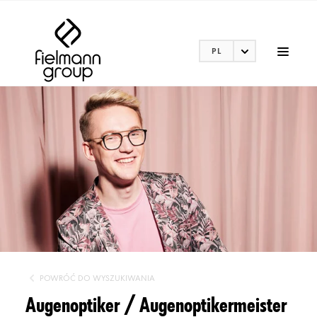
PL
POWRÓĆ DO WYSZUKIWANIA
Augenoptiker / Augenoptikermeister