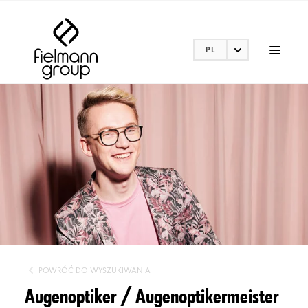
PL
POWRÓĆ DO WYSZUKIWANIA
Augenoptiker / Augenoptikermeister