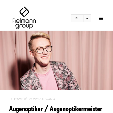
PL
POWRÓĆ DO WYSZUKIWANIA
Augenoptiker / Augenoptikermeister