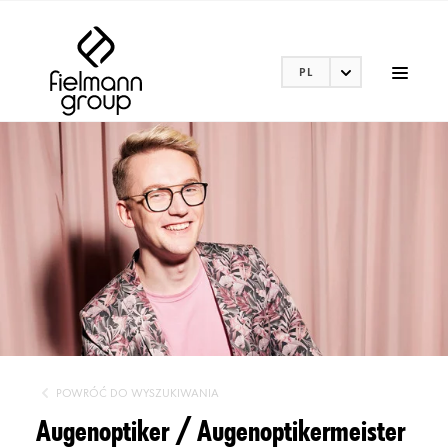
PL
POWRÓĆ DO WYSZUKIWANIA
Augenoptiker / Augenoptikermeister